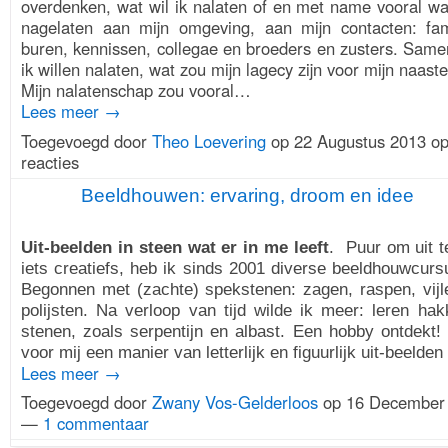
overdenken, wat wil ik nalaten of en met name vooral wa
nagelaten aan mijn omgeving, aan mijn contacten: fami
buren, kennissen, collegae en broeders en zusters. Sam
ik willen nalaten, wat zou mijn lagecy zijn voor mijn naaste
Mijn nalatenschap zou vooral…
Lees meer →
Toegevoegd door
Theo Loevering
op 22 Augustus 2013 o
reacties
Beeldhouwen: ervaring, droom en idee
4.
PROMOTOR
Uit-beelden in steen wat er in me leeft
. Puur om uit t
iets creatiefs, heb ik sinds 2001 diverse beeldhouwcur
Begonnen met (zachte) spekstenen: zagen, raspen, vijl
polijsten. Na verloop van tijd wilde ik meer: leren ha
stenen, zoals serpentijn en albast. Een hobby ontdekt!
voor mij een manier van letterlijk en figuurlijk uit-beelde
Lees meer →
Toegevoegd door
Zwany Vos-Gelderloos
op 16 December 
—
1 commentaar