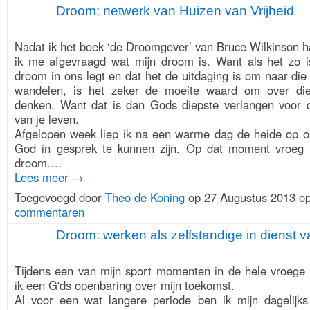
Droom: netwerk van Huizen van Vrijheid
4.
PROMOTOR
Nadat ik het boek ‘de Droomgever’ van Bruce Wilkinson 
ik me afgevraagd wat mijn droom is. Want als het zo 
droom in ons legt en dat het de uitdaging is om naar di
wandelen, is het zeker de moeite waard om over di
denken. Want dat is dan Gods diepste verlangen voor
van je leven.
Afgelopen week liep ik na een warme dag de heide op
God in gesprek te kunnen zijn. Op dat moment vroeg
droom.…
Lees meer →
Toegevoegd door
Theo de Koning
op 27 Augustus 2013 o
commentaren
Droom: werken als zelfstandige in dienst v
1.
ONTDEKKERS
Tijdens een van mijn sport momenten in de hele vroege 
ik een G'ds openbaring over mijn toekomst.
Al voor een wat langere periode ben ik mijn dagelijk