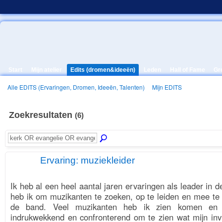
Start
Mijn atelier
Edits (dromen&ideeën)
Leden
Hall of Fame
Gr
Alle EDITS (Ervaringen, Dromen, Ideeën, Talenten)
Mijn EDITS
Zoekresultaten
(6)
Ervaring: muziekleider
4.
PROMOTOR
Ik heb al een heel aantal jaren ervaringen als leader in d
heb ik om muzikanten te zoeken, op te leiden en mee te 
de band. Veel muzikanten heb ik zien komen en 
indrukwekkend en confronterend om te zien wat mijn inv