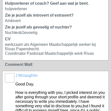
Hulpverlener of coach? Geef aan wat je bent.
hulpverlener
Zie je jezelf als introvert of extravert?
Ambivert
Zie je jezelf als gevoelig of nuchter?
Nuchter&Gevoelig
CV
werkzaam als Algemeen Maatschappelijk werker bij
Rivas Papendrecht.
Coordinator Pastoraal Maatschappelijk werk Rivas
Comment Wall:
J Mclaughlin
4.
PROMOTOR
Good Day,
How is everything with you, I picked interest on you
after going through your short profile and deemed it
necessary to write you immediately. I have
something very vital to disclose to you,but I found it
difficult to express myself here, since it's a public