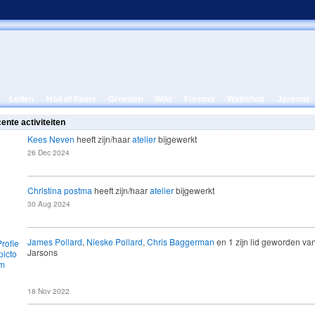
Leden
Hall of Fame
Groepen
Wiki
Forums
Webshop
Jarsons
ente activiteiten
Kees Neven
heeft zijn/haar
atelier
bijgewerkt
26 Dec 2024
UPPORT-
EKERS
Christina postma
heeft zijn/haar
atelier
bijgewerkt
30 Aug 2024
4.
MOTOR
James Pollard
,
Nieske Pollard
,
Chris Baggerman
en 1 zijn lid geworden va
Jarsons
3.
1.
ONTWIKKELA
ONTDEKKER
ARS
S
4. PROMOTOR
4. PROMOTOR
18 Nov 2022