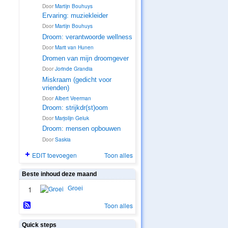
Door
Martijn Bouhuys
Ervaring: muziekleider
Door
Martijn Bouhuys
4. PROMOTOR
Droom: verantwoorde wellness
Door
Marit van Hunen
4. PROMOTOR
Dromen van mijn droomgever
Door
Jorinde Grandia
2. SUPPORT-
ZOEKERS
Miskraam (gedicht voor
vrienden)
4. PROMOTOR
Door
Albert Veerman
Droom: strijkdr(st)oom
Door
Marjolijn Geluk
2. SUPPORT-
ZOEKERS
Droom: mensen opbouwen
1.
Door
Saskia
ONTDEKKER
S
EDIT toevoegen
Toon alles
Beste inhoud deze maand
1
Groei
Toon alles
Quick steps