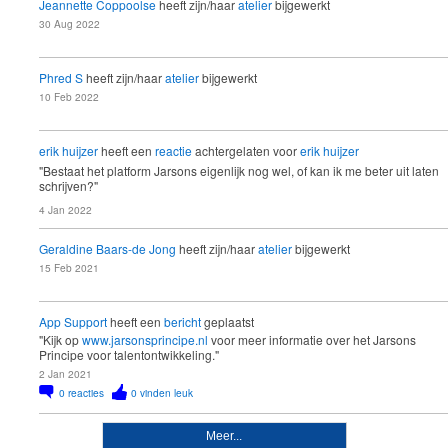
Jeannette Coppoolse
heeft zijn/haar
atelier
bijgewerkt
30 Aug 2022
4.
MOTOR
Phred S
heeft zijn/haar
atelier
bijgewerkt
10 Feb 2022
4.
MOTOR
erik huijzer
heeft een
reactie
achtergelaten voor
erik huijzer
"Bestaat het platform Jarsons eigenlijk nog wel, of kan ik me beter uit laten
UPPORT-
schrijven?"
EKERS
4 Jan 2022
Geraldine Baars-de Jong
heeft zijn/haar
atelier
bijgewerkt
15 Feb 2021
3.
IKKELA
ARS
App Support
heeft een
bericht
geplaatst
"Kijk op
www.jarsonsprincipe.nl
voor meer informatie over het Jarsons
4.
Principe voor talentontwikkeling."
MOTOR
2 Jan 2021
0
reacties
0
vinden leuk
Meer...