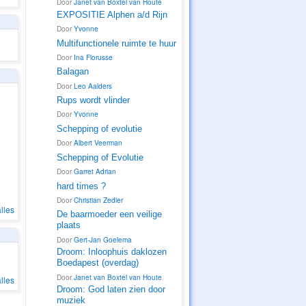
Door
Janet van Boxtel van Houte
EXPOSITIE Alphen a/d Rijn
Door
Yvonne
2. SUPPORT-
ZOEKERS
Multifunctionele ruimte te huur
Door
Ina Florusse
4. PROMOTOR
Balagan
Door
Leo Aalders
4. PROMOTOR
Rups wordt vlinder
Door
Yvonne
2. SUPPORT-
ZOEKERS
Schepping of evolutie
Door
Albert Veerman
4. PROMOTOR
Schepping of Evolutie
3.
Door
Garret Adrian
ONTWIKKELA
ARS
hard times ?
Door
Christian Zedler
lles
De baarmoeder een veilige
plaats
1.
ONTDEKKER
S
Door
Gert-Jan Goelema
Droom: Inloophuis daklozen
Boedapest (overdag)
4. PROMOTOR
Door
Janet van Boxtel van Houte
lles
Droom: God laten zien door
muziek
4. PROMOTOR