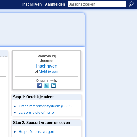
Inschrijven
Aanmelden
Welkom bij
Jarsons
Inschrijven
of
Meld je aan
Or sign in with:
Stap 1: Ontdek je talent
n
►
Gratis referentensysteem (360°)
►
Jarsons visieformulier
Stap 2: Support vragen en geven
►
Hulp of dienst vragen