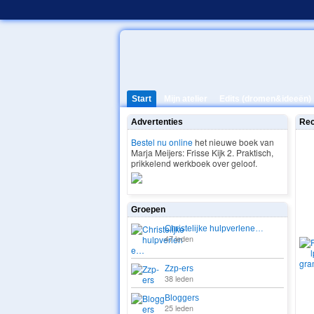
Start
Mijn atelier
Edits (dromen&ideeën)
Advertenties
Rec
Bestel nu online
het nieuwe boek van
Marja Meijers: Frisse Kijk 2. Praktisch,
2. S
prikkelend werkboek over geloof.
ZO
Groepen
PRO
Christelijke hulpverlene…
47 leden
Zzp-ers
38 leden
Bloggers
25 leden