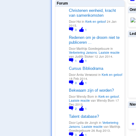
Forum
Ont
Christenen eenheid, kracht
van samenkomsten
4. PROMOTOR
Door Hoi in
Kerk en geloof
24 Jan
2015.
0
1
Led
Redenen om je droom niet te
publiceren ...
3.
ONTWIKKELA
ARS
Door Matthijs Goedegebuure in
2. 
ZO
Verbetering Jarsons
.
Laatste reactie
van Judith Stoker 12 Jun 2014.
1
1
Cursus Bibliodrama
PR
Door Anita Verwoest in
Kerk en geloof
4. PROMOTOR
18 Feb 2014.
0
1
ONT
Bekwaam zijn of worden?
Door Wendy Born in
Kerk en geloof
.
2. SUPPORT-
ZOEKERS
Laatste reactie
van Wendy Born 17
Dec 2013.
Nie
2
1
Talent database?
1.
Door Lydia de Jongh in
Verbetering
ONTDEKKER
S
Jarsons
.
Laatste reactie
van Matthijs
Goedegebuure 26 Aug 2013.
3
1