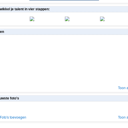
wikkel je talent in vier stappen:
en
3.
3.
SUPPORT-
2. SUPPORT-
4.
1.
1.
ONTWIKKELA
2. SUPPORT-
ONTWIKKELA
EKERS
ZOEKERS
PROMOTOR
ONTDEKKERS
ONTDEKKERS
ARS
ZOEKERS
ARS
4.
1.
4.
4.
1.
2. SUPPORT-
4.
4.
4.
OMOTOR
ONTDEKKERS
PROMOTOR
PROMOTOR
ONTDEKKERS
ZOEKERS
PROMOTOR
PROMOTOR
PROMOTOR
3.
1.
4.
2. SUPPORT-
2. SUPPORT-
ONTWIKKELA
2. SUPPORT-
2. SUPPORT-
4.
4.
DEKKERS
PROMOTOR
ZOEKERS
ZOEKERS
ARS
ZOEKERS
ZOEKERS
PROMOTOR
PROMOTOR
Toon a
uwste foto's
Foto's toevoegen
Toon a