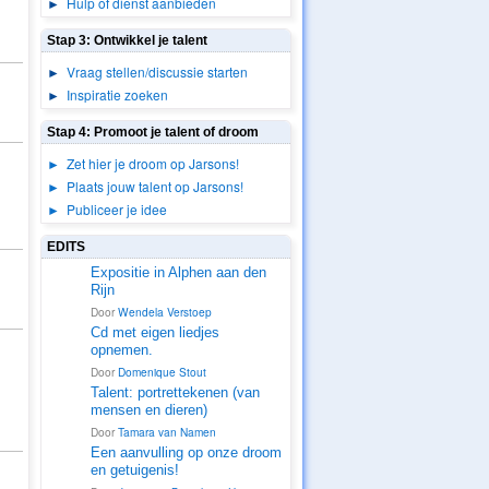
►
Hulp of dienst aanbieden
Stap 3: Ontwikkel je talent
►
Vraag stellen/discussie starten
►
Inspiratie zoeken
Stap 4: Promoot je talent of droom
► Zet hier je droom op Jarsons!
► Plaats jouw talent op Jarsons!
► Publiceer je idee
EDITS
Expositie in Alphen aan den
Rijn
2. SUPPORT-
ZOEKERS
Door
Wendela Verstoep
Cd met eigen liedjes
opnemen.
1.
ONTDEKKER
S
Door
Domenique Stout
Talent: portrettekenen (van
mensen en dieren)
4. PROMOTOR
Door
Tamara van Namen
Een aanvulling op onze droom
en getuigenis!
4. PROMOTOR