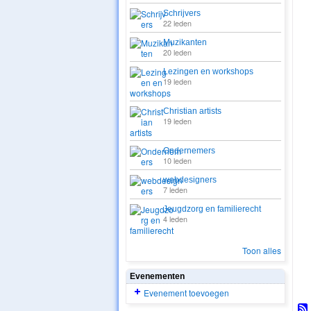
Schrijvers
22 leden
PRO
Muzikanten
20 leden
Lezingen en workshops
PRO
19 leden
Christian artists
19 leden
2. S
ZO
Ondernemers
10 leden
webdesigners
7 leden
ONTW
Jeugdzorg en familierecht
4 leden
PRO
Toon alles
Evenementen
Evenement toevoegen