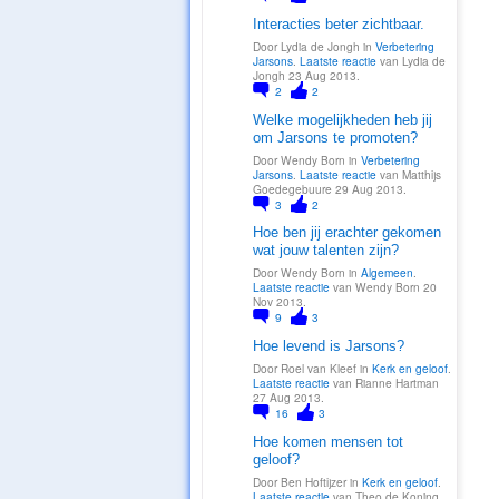
Interacties beter zichtbaar.
1.
Door Lydia de Jongh in
Verbetering
ONTDEKKER
S
Jarsons
.
Laatste reactie
van Lydia de
Jongh 23 Aug 2013.
2
2
Welke mogelijkheden heb jij
om Jarsons te promoten?
2. SUPPORT-
ZOEKERS
Door Wendy Born in
Verbetering
Jarsons
.
Laatste reactie
van Matthijs
Goedegebuure 29 Aug 2013.
3
2
Hoe ben jij erachter gekomen
wat jouw talenten zijn?
2. SUPPORT-
ZOEKERS
Door Wendy Born in
Algemeen
.
Laatste reactie
van Wendy Born 20
Nov 2013.
9
3
Hoe levend is Jarsons?
Door Roel van Kleef in
Kerk en geloof
.
4. PROMOTOR
Laatste reactie
van Rianne Hartman
27 Aug 2013.
16
3
Hoe komen mensen tot
geloof?
2. SUPPORT-
ZOEKERS
Door Ben Hoftijzer in
Kerk en geloof
.
Laatste reactie
van Theo de Koning