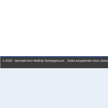
© 2026 Gemaakt door
Matthijs Goedegebuure
. Gratis aangeboden door Jarson