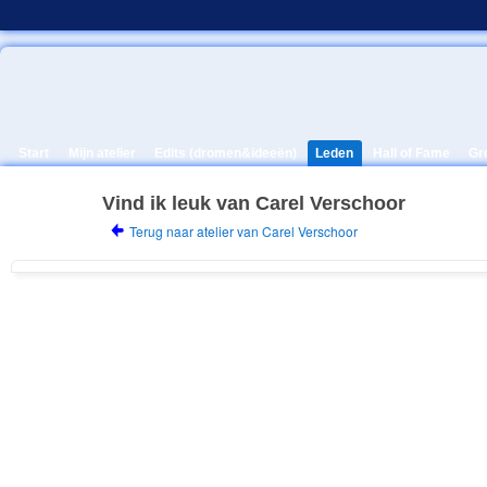
Start
Mijn atelier
Edits (dromen&ideeën)
Leden
Hall of Fame
Gr
Vind ik leuk van Carel Verschoor
Terug naar atelier van Carel Verschoor
4. PROMOTOR