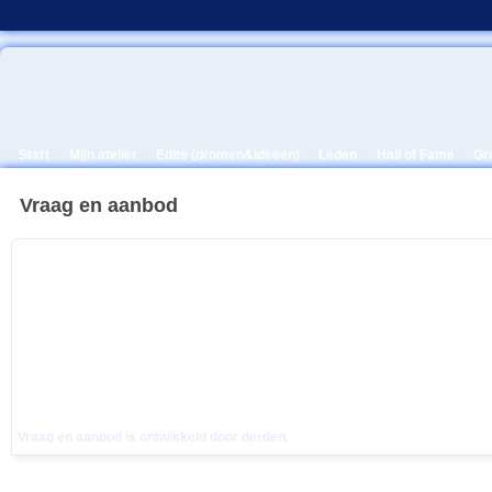
Start
Mijn atelier
Edits (dromen&ideeën)
Leden
Hall of Fame
Gr
Vraag en aanbod
Vraag en aanbod is ontwikkeld door derden.