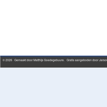
© 2026 Gemaakt door
Matthijs Goedegebuure
. Gratis aangeboden door Jarson